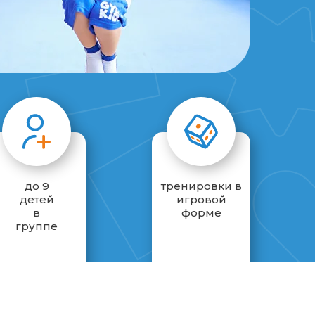
до 9
тренировки в
детей
игровой
в
форме
группе