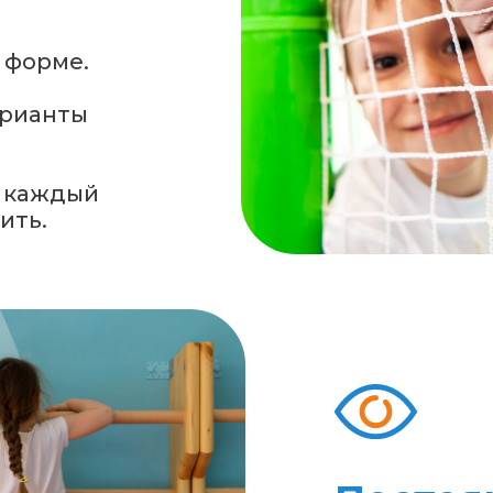
 форме.
арианты
ы каждый
ить.