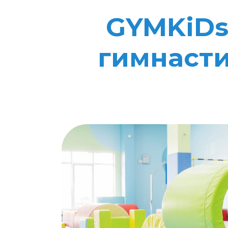
GYMKiDs
гимнасти